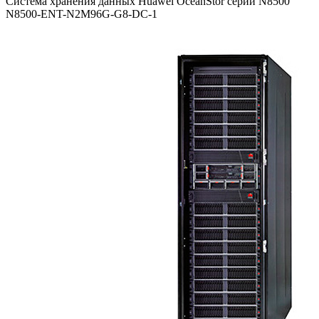
Система хранения данных Huawei OceanStor серии N8500
N8500-ENT-N2M96G-G8-DC-1