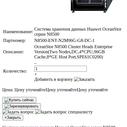
Система хранения данных Huawei OceanStor
Наименование:
серии N8500
Партномер:
N8500-ENT-N2M96G-G8-DC-1
OceanStor N8500 Cluster Heads Enterprise
Описание:
Version(Two Nodes,DC,4*CPU,96GB
Cache,8*GE Host Port,SPE61C0200)
–
Количество:
+
Добавить в корзину
Цена:
Цену уточняйте
Цену уточняйте
Цену уточняйте
×
Закрыть