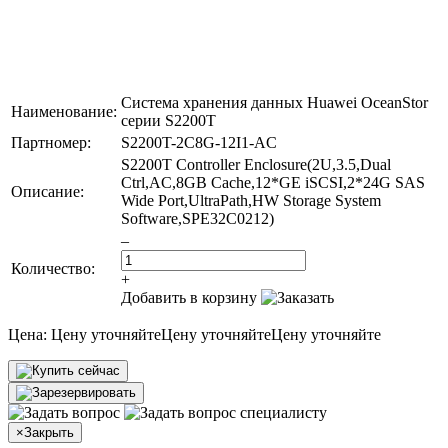
Система хранения данных Huawei OceanStor
Наименование:
серии S2200T
Партномер:
S2200T-2C8G-12I1-AC
S2200T Controller Enclosure(2U,3.5,Dual
Ctrl,AC,8GB Cache,12*GE iSCSI,2*24G SAS
Описание:
Wide Port,UltraPath,HW Storage System
Software,SPE32C0212)
–
Количество:
+
Добавить в корзину
Цена:
Цену уточняйте
Цену уточняйте
Цену уточняйте
×
Закрыть