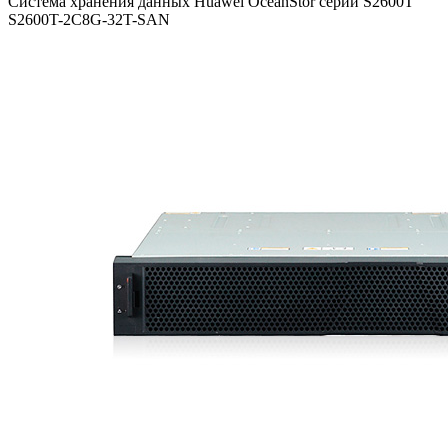
Система хранения данных Huawei OceanStor серии S2600T
S2600T-2C8G-32T-SAN