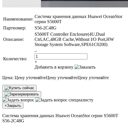
Система хранения данных Huawei OceanStor
Наименование:
серии S5600T
Партномер:
S56-2C48G
S5600T Controller Enclosure(4U,Dual
Описание:
Ctrl,AC,48GB Cache,Without I/O Port,HW
Storage System Software,SPE61C0200)
–
Количество:
+
Добавить в корзину
Цена:
Цену уточняйте
Цену уточняйте
Цену уточняйте
×
Закрыть
Система хранения данных Huawei OceanStor серии S5600T
S56-2C48G