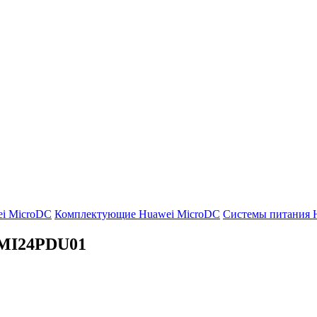
i MicroDC
Комплектующие Huawei MicroDC
Системы питания 
MI24PDU01