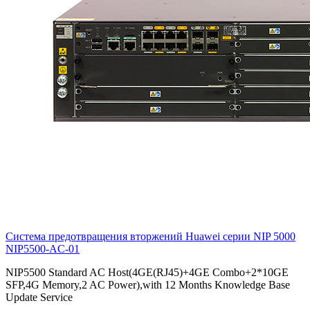
Система предотвращения вторжений Huawei серии NIP 5000
NIP5500-AC-01
NIP5500 Standard AC Host(4GE(RJ45)+4GE Combo+2*10GE
SFP,4G Memory,2 AC Power),with 12 Months Knowledge Base
Update Service