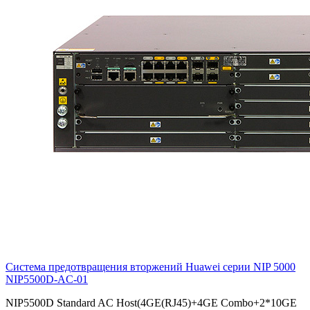
Система предотвращения вторжений Huawei серии NIP 5000
NIP5500D-AC-01
NIP5500D Standard AC Host(4GE(RJ45)+4GE Combo+2*10GE