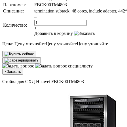
Партномер:
FBCK00TM4803
Описание:
termination subrack, 48 cores, include adapter
–
Количество:
+
Добавить в корзину
Цена:
Цену уточняйте
Цену уточняйте
Цену уточняйте
×
Закрыть
Стойка для СХД Huawei FBCK00TM4803