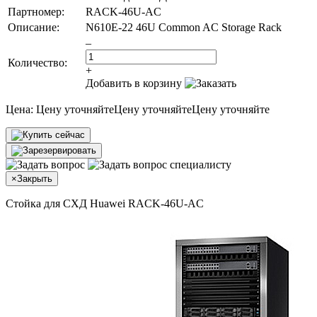
Партномер:
RACK-46U-AC
Описание:
N610E-22 46U Common AC Storage Rack
–
Количество:
+
Добавить в корзину
Цена:
Цену уточняйте
Цену уточняйте
Цену уточняйте
×
Закрыть
Стойка для СХД Huawei RACK-46U-AC