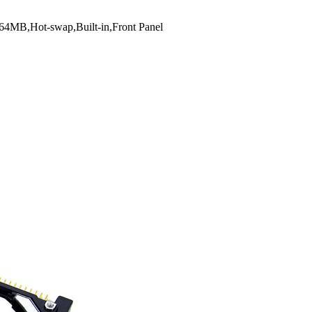
4MB,Hot-swap,Built-in,Front Panel