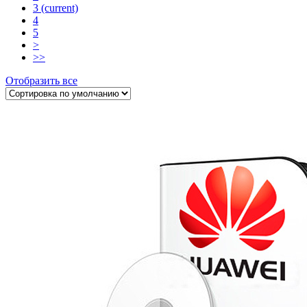
3
(current)
4
5
>
>>
Отобразить все