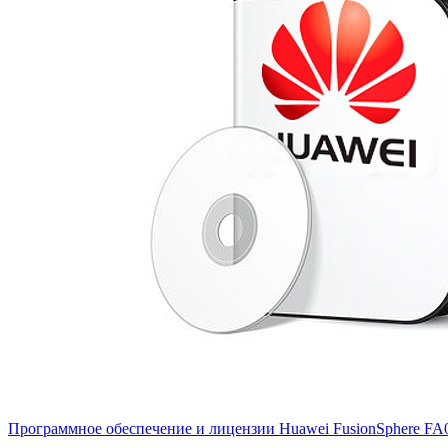
Программное обеспечение и лицензии Huawei FusionSphere
FA