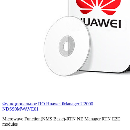
Функциональное ПО Huawei iManager U2000
NDSS0MWAVE01
Microwave Function(NMS Basic)-RTN NE Manager,RTN E2E
modules