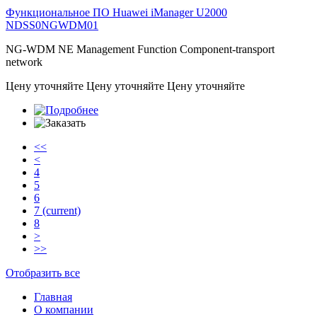
Функциональное ПО Huawei iManager U2000
NDSS0NGWDM01
NG-WDM NE Management Function Component-transport
network
Цену уточняйте
Цену уточняйте
Цену уточняйте
<<
<
4
5
6
7
(current)
8
>
>>
Отобразить все
Главная
О компании