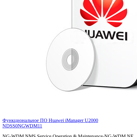
Функциональное ПО Huawei iManager U2000
NDSS0NGWDM11
NG-WDM NMS Service Operation & Maintenance-NG-WDM NE