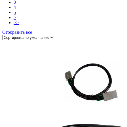
3
4
5
>
>>
Отобразить все