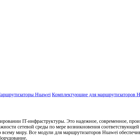
аршрутизаторы Huawei
Комплектующие для маршрутизаторов H
ровании IT-инфраструктуры. Это надежное, современное, произв
ожности сетевой среды по мере возникновения соответствующей
о всему миру. Все модули для маршрутизаторов Huawei обеспеч
борудование.